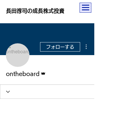
長田淳司の成長株式投資
その他
フォローする
管理者
ontheboard